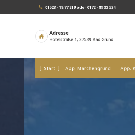
Zum
01523 - 18 77 219 oder 0172 - 89 33 524
Inhalt
springen
Adresse
Hotelstraße 1, 37539 Bad Grund
Start
App. Märchengrund
App. 