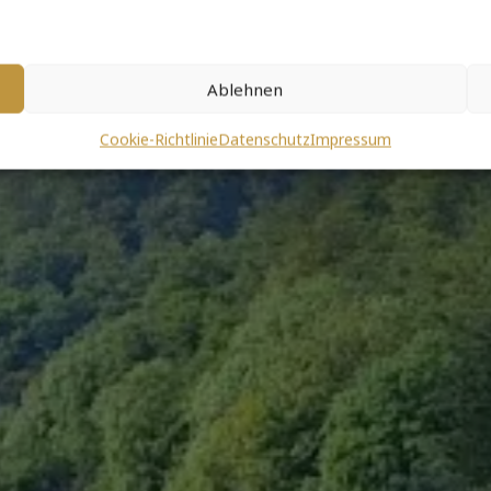
durchatme
Ablehnen
Cookie-Richtlinie
Datenschutz
Impressum
Aussic
schöne moderne Feri