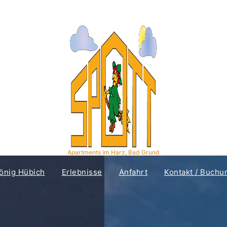
Apartments im Harz, Bad Grund
önig Hübich
Erlebnisse
Anfahrt
Kontakt / Buchu