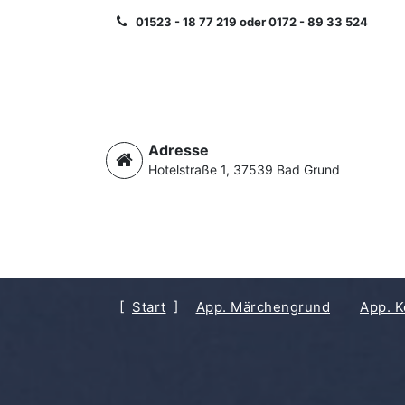
Zum
01523 - 18 77 219 oder 0172 - 89 33 524
Inhalt
springen
Adresse
Hotelstraße 1, 37539 Bad Grund
Start
App. Märchengrund
App. K